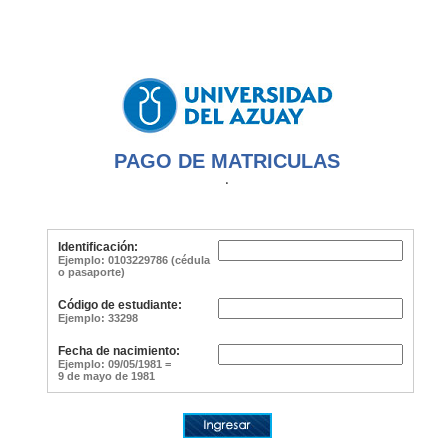
PAGO DE MATRICULAS
.
Identificación:
Ejemplo: 0103229786 (cédula
o pasaporte)
Código de estudiante:
Ejemplo: 33298
Fecha de nacimiento:
Ejemplo: 09/05/1981 =
9 de mayo de 1981